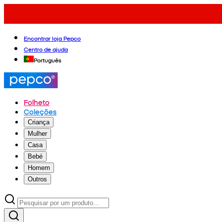
Encontrar loja Pepco
Centro de ajuda
Português
Folheto
Coleções
Criança
Mulher
Casa
Bebé
Homem
Outros