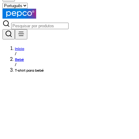
Início
/
Bebé
/
T-shirt para bebé