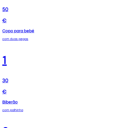
50
€
Copo para bebé
com duas pegas
1
30
€
Biberão
com palhinha