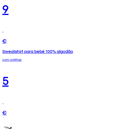
9
€
Sweatshirt para bebé 100% algodão
com orelhas
5
€