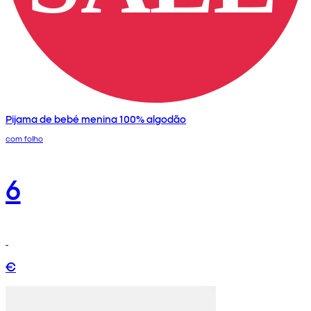
Pijama de bebé menina 100% algodão
com folho
6
€