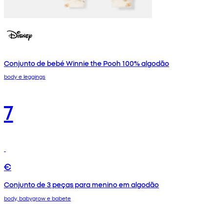
Conjunto de bebé Winnie the Pooh 100% algodão
body e leggings
7
€
Conjunto de 3 peças para menino em algodão
body, babygrow e babete