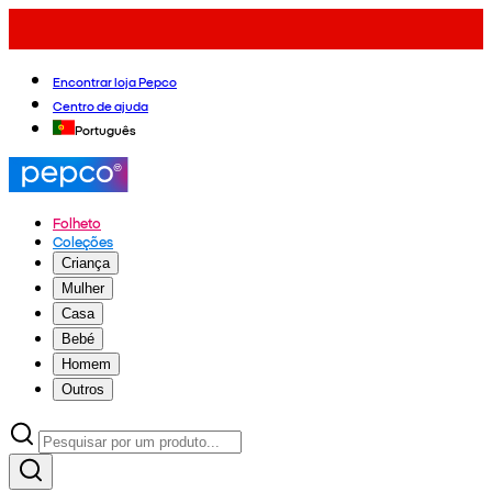
Encontrar loja Pepco
Centro de ajuda
Português
Folheto
Coleções
Criança
Mulher
Casa
Bebé
Homem
Outros