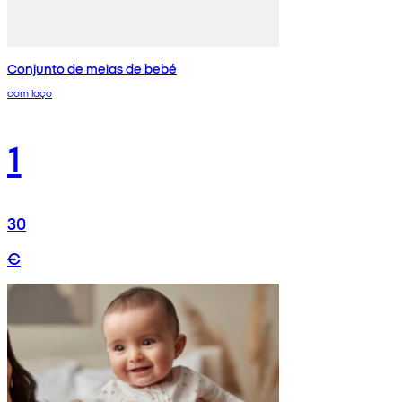
Conjunto de meias de bebé
com laço
1
30
€