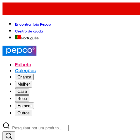
Encontrar loja Pepco
Centro de ajuda
Português
Folheto
Coleções
Criança
Mulher
Casa
Bebé
Homem
Outros