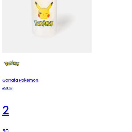
Garrafa Pokémon
450 ml
2
50