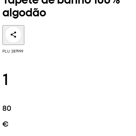
algodão
PLU: 287999
1
80
€