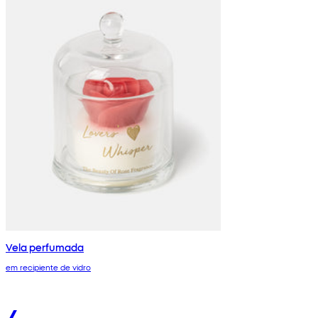
Vela perfumada
em recipiente de vidro
4