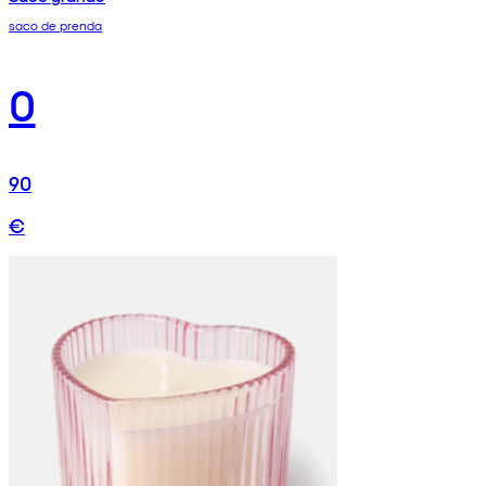
saco de prenda
0
90
€