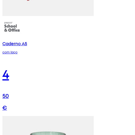
Caderno A5
com laço
4
50
€