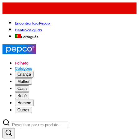
Encontrar loja Pepco
Centro de ajuda
Português
Folheto
Coleções
Criança
Mulher
Casa
Bebé
Homem
Outros