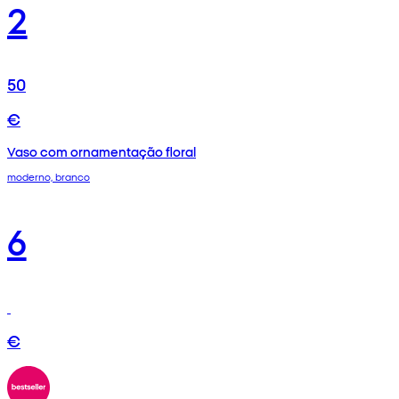
2
50
€
Vaso com ornamentação floral
moderno, branco
6
€