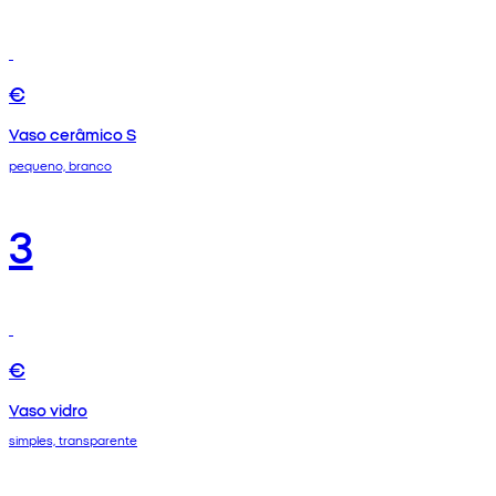
€
Vaso cerâmico S
pequeno, branco
3
€
Vaso vidro
simples, transparente