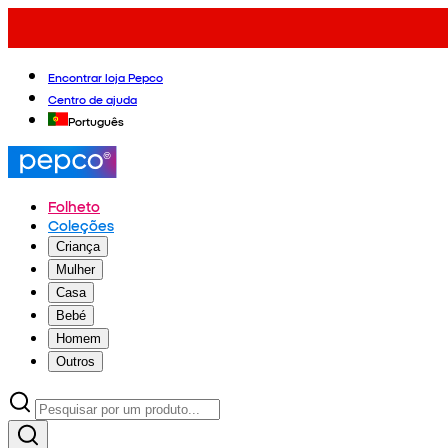
Encontrar loja Pepco
Centro de ajuda
Português
Folheto
Coleções
Criança
Mulher
Casa
Bebé
Homem
Outros