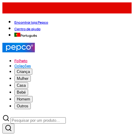
Encontrar loja Pepco
Centro de ajuda
Português
Folheto
Coleções
Criança
Mulher
Casa
Bebé
Homem
Outros