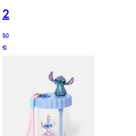
2
50
€