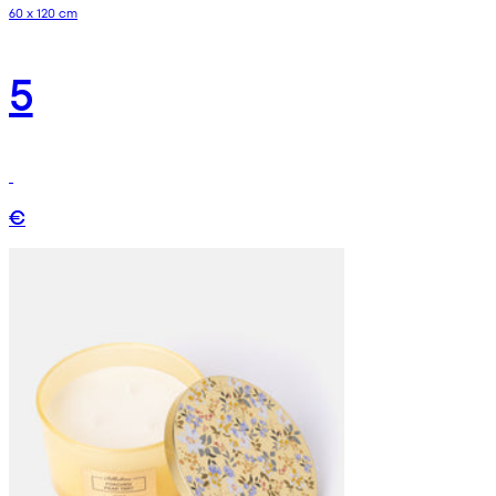
60 x 120 cm
5
€