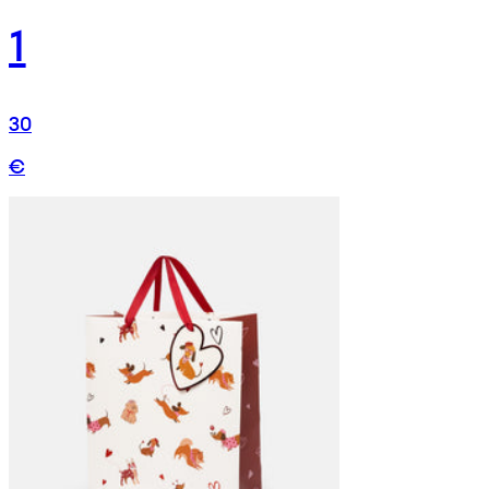
1
30
€