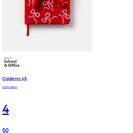
Caderno A5
com laço
4
50