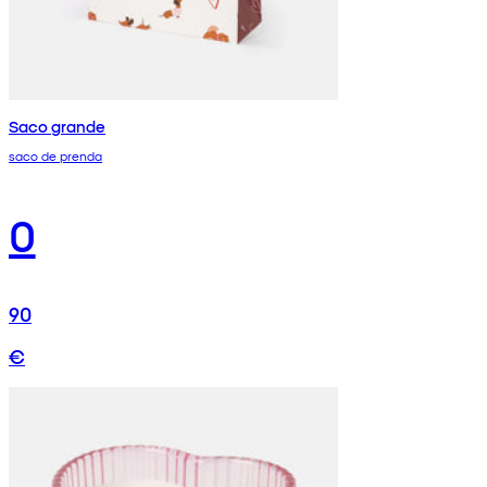
Saco grande
saco de prenda
0
90
€