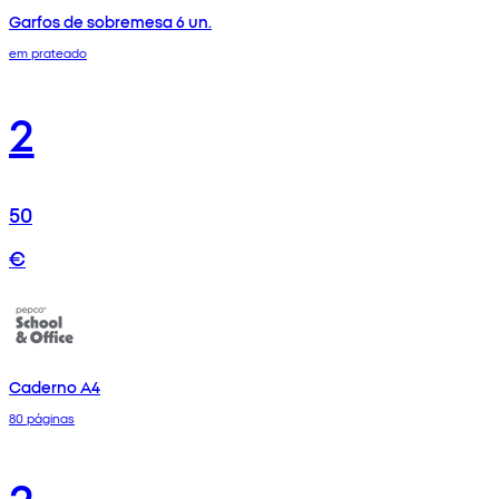
Garfos de sobremesa 6 un.
em prateado
2
50
€
Caderno A4
80 páginas
2