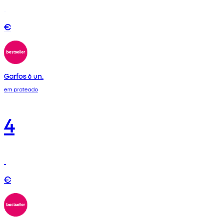
€
Garfos 6 un.
em prateado
4
€