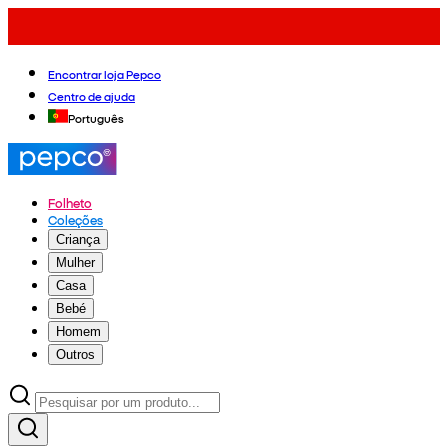
Encontrar loja Pepco
Centro de ajuda
Português
Folheto
Coleções
Criança
Mulher
Casa
Bebé
Homem
Outros