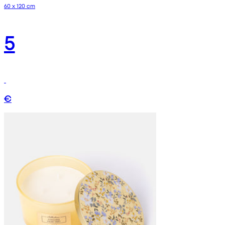
60 x 120 cm
5
€