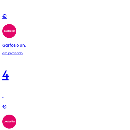
€
Garfos 6 un.
em prateado
4
€