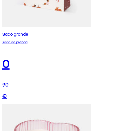
Saco grande
saco de prenda
0
90
€