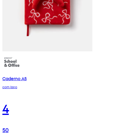
Caderno A5
com laço
4
50