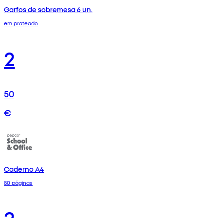
Garfos de sobremesa 6 un.
em prateado
2
50
€
Caderno A4
80 páginas
2