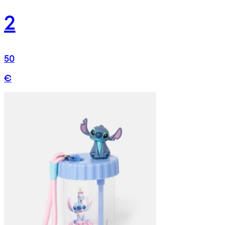
2
50
€