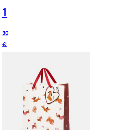
1
30
€