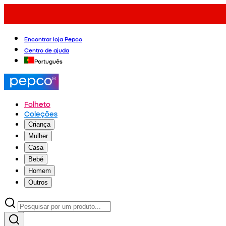
Encontrar loja Pepco
Centro de ajuda
Português
Folheto
Coleções
Criança
Mulher
Casa
Bebé
Homem
Outros