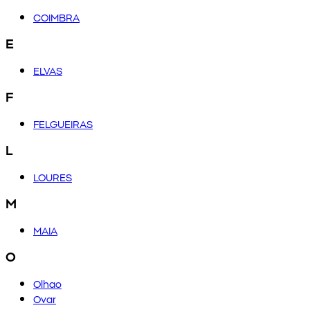
COIMBRA
E
ELVAS
F
FELGUEIRAS
L
LOURES
M
MAIA
O
Olhao
Ovar