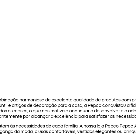
binação harmoniosa de excelente qualidade de produtos com pr
fantil e artigos de decoração para a casa, a Pepco conquistou a f
odos os meses, o que nos motiva a continuar a desenvolver e a ad
temente por alcançar a excelência para satisfazer as necessida
am às necessidades de cada família. A nossa loja Pepco Pepco A
 ganga da moda, blusas confortáveis, vestidos elegantes ou brin