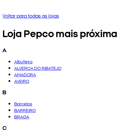
Tenta inserir uma frase diferente ou verifica a orto
Voltar para todas as lojas
Loja Pepco mais próxima
A
Albufeira
ALVERCA DO RIBATEJO
AMADORA
AVEIRO
B
Barcelos
BARREIRO
BRAGA
C