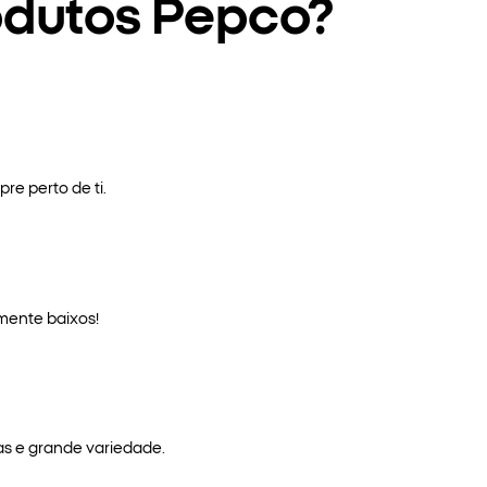
odutos Pepco?
re perto de ti.
mente baixos!
as e grande variedade.