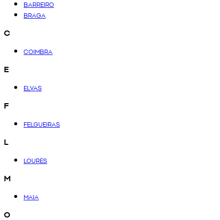
BARREIRO
BRAGA
C
COIMBRA
E
ELVAS
F
FELGUEIRAS
L
LOURES
M
MAIA
O