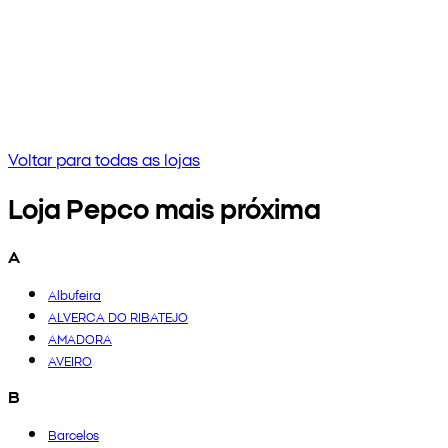
Nenhum resultado
Tenta inserir uma frase diferente ou verifica a ortografia
Voltar para todas as lojas
Loja Pepco mais próxima
A
Albufeira
ALVERCA DO RIBATEJO
AMADORA
AVEIRO
B
Barcelos