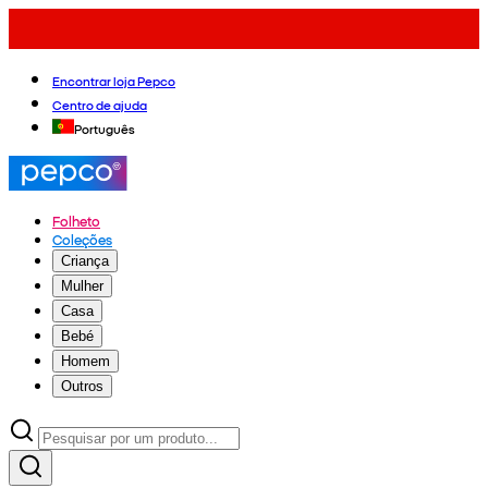
Encontrar loja Pepco
Centro de ajuda
Português
Folheto
Coleções
Criança
Mulher
Casa
Bebé
Homem
Outros