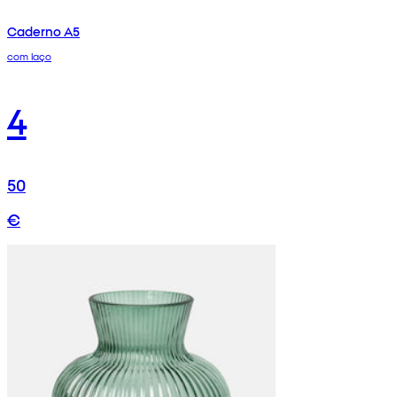
Caderno A5
com laço
4
50
€