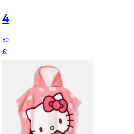
4
50
€