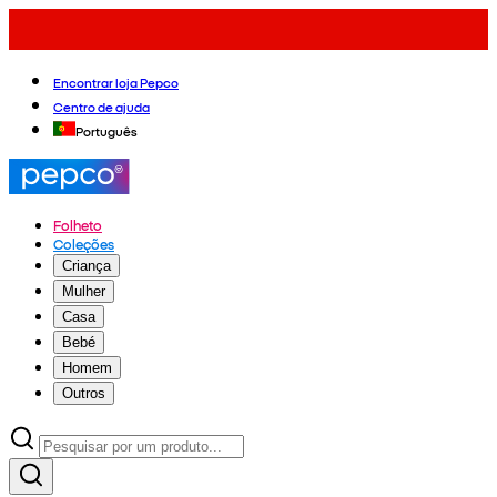
Encontrar loja Pepco
Centro de ajuda
Português
Folheto
Coleções
Criança
Mulher
Casa
Bebé
Homem
Outros