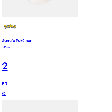
Garrafa Pokémon
450 ml
2
50
€