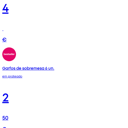
4
€
Garfos de sobremesa 6 un.
em prateado
2
50