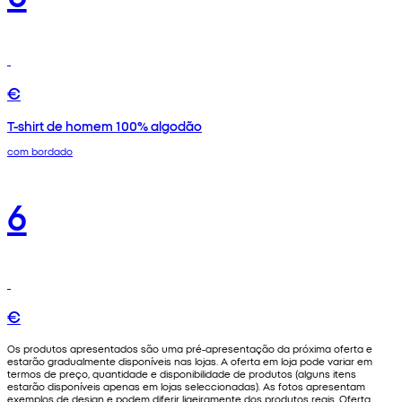
€
T-shirt de homem 100% algodão
com bordado
6
€
Os produtos apresentados são uma pré-apresentação da próxima oferta e
estarão gradualmente disponíveis nas lojas. A oferta em loja pode variar em
termos de preço, quantidade e disponibilidade de produtos (alguns itens
estarão disponíveis apenas em lojas seleccionadas). As fotos apresentam
exemplos de design e podem diferir ligeiramente dos produtos reais. Oferta