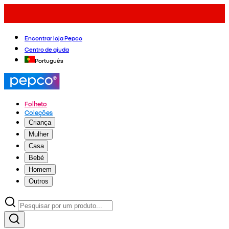
Encontrar loja Pepco
Centro de ajuda
Português
Folheto
Coleções
Criança
Mulher
Casa
Bebé
Homem
Outros