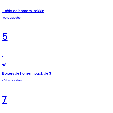
T-shirt de homem Bekkin
100% algodão
5
€
Boxers de homem pack de 3
vários padrões
7