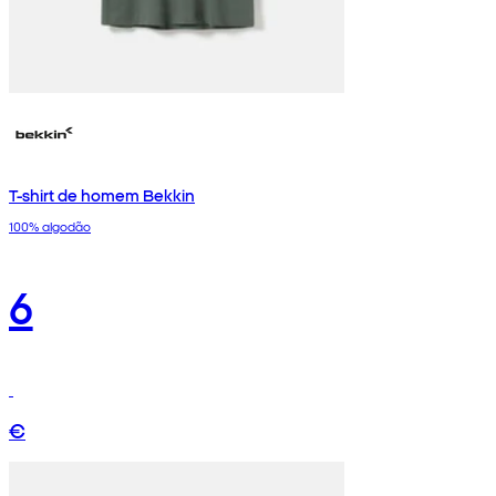
T-shirt de homem Bekkin
100% algodão
6
€