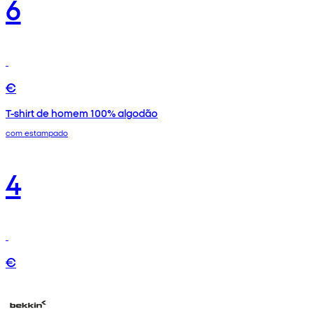
6
€
T-shirt de homem 100% algodão
com estampado
4
€