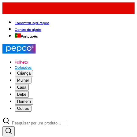
Encontrar loja Pepco
Centro de ajuda
Português
Folheto
Coleções
Criança
Mulher
Casa
Bebé
Homem
Outros