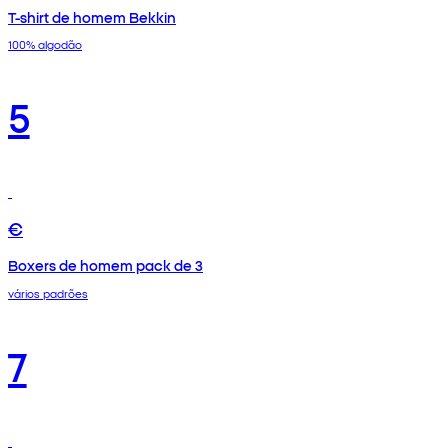
T-shirt de homem Bekkin
100% algodão
5
€
Boxers de homem pack de 3
vários padrões
7